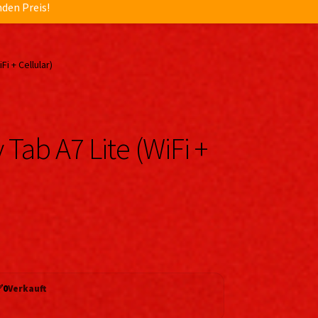
nden Preis!
i + Cellular)
Tab A7 Lite (WiFi +
✅
0
Verkauft