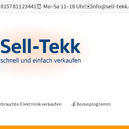

0157 811 23441
⏰ Mo–Sa 11–18 Uhr
✉️
info@sell-tekk
ebrauchte Elektronik verkaufen
💰 Bonusprogramm