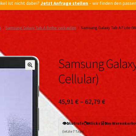
ikel ist nicht dabei?
Jetzt Anfrage stellen
– wir finden den passe
n
Samsung Galaxy Tab A Reihe verkaufen
Samsung Galaxy Tab A7 Lite (WiF
Samsung Galaxy 
🔍
🔍
Cellular)
45,91
€
–
62,79
€
👁️
🖱️
🛒
0
Aufrufe
0
Klicks
0
Im Warenkorb
(letzte 7 Tage)