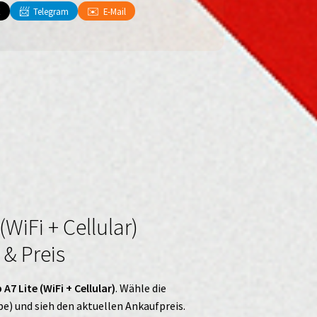
📨
✉️
X
Telegram
E-Mail
WiFi + Cellular)
 & Preis
7 Lite (WiFi + Cellular)
. Wähle die
be) und sieh den aktuellen Ankaufpreis.