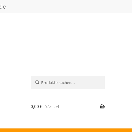
.de
Suche
Suche
nach:
0,00
€
0 Artikel