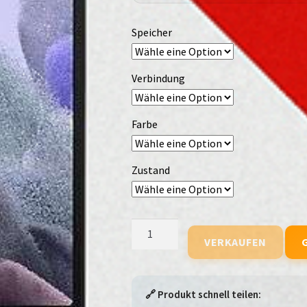
Speicher
Verbindung
Farbe
Zustand
Samsung
VERKAUFEN
Galaxy
Tab
A7
Lite
🔗 Produkt schnell teilen: