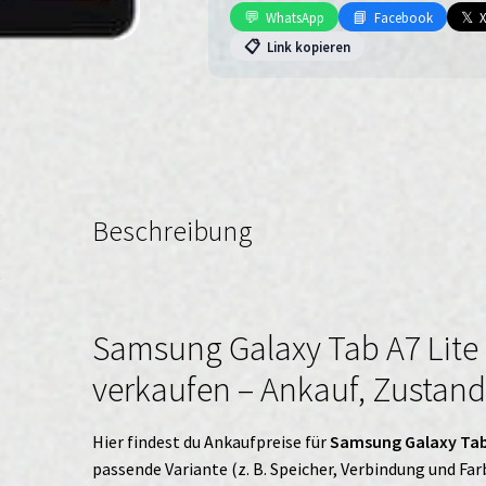
(WiFi
💬
📘
𝕏
WhatsApp
Facebook
+
📋
Link kopieren
Cellular)
Menge
Beschreibung
Samsung Galaxy Tab A7 Lite (
verkaufen – Ankauf, Zustand
Hier findest du Ankaufpreise für
Samsung Galaxy Tab A
passende Variante (z. B. Speicher, Verbindung und Far