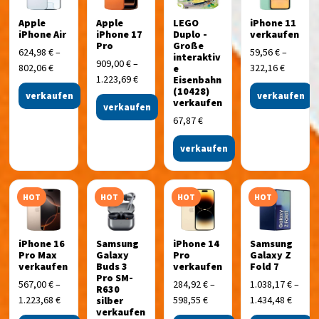
Apple
Apple
LEGO
iPhone 11
iPhone Air
iPhone 17
Duplo -
verkaufen
Pro
Große
624,98
€
–
59,56
€
–
interaktiv
909,00
€
–
802,06
€
322,16
€
e
1.223,69
€
Eisenbahn
(10428)
verkaufen
verkaufen
verkaufen
verkaufen
67,87
€
verkaufen
HOT
HOT
HOT
HOT
iPhone 16
Samsung
iPhone 14
Samsung
Pro Max
Galaxy
Pro
Galaxy Z
verkaufen
Buds 3
verkaufen
Fold 7
Pro SM-
567,00
€
–
284,92
€
–
1.038,17
€
–
R630
1.223,68
€
598,55
€
1.434,48
€
silber
verkaufen