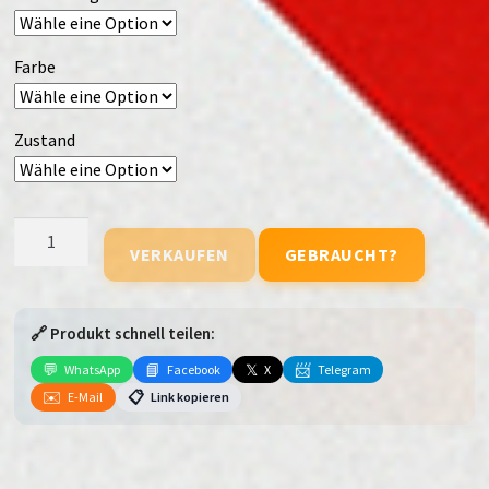
Farbe
Zustand
Samsung
VERKAUFEN
GEBRAUCHT?
Galaxy
Tab
Active
🔗 Produkt schnell teilen:
5
[Enterprise
💬
📘
𝕏
📨
WhatsApp
Facebook
X
Telegram
Edition]
✉️
📋
E-Mail
Link kopieren
(WiFi
+
Cellular)