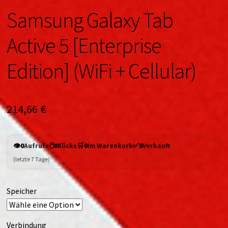
Samsung Galaxy Tab
Active 5 [Enterprise
Edition] (WiFi + Cellular)
214,66
€
👁️
🖱️
🛒
✅
0
Aufrufe
0
Klicks
0
Im Warenkorb
0
Verkauft
(letzte 7 Tage)
Speicher
Verbindung