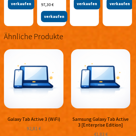
verkaufen
verkaufen
verkaufen
97,30
€
verkaufen
Ähnliche Produkte
Galaxy Tab Active 3 (WiFi)
Samsung Galaxy Tab Active
3 [Enterprise Edition]
92,81
€
41,83
€