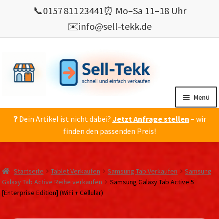
📞
0157 811 23441
⏰ Mo–Sa 11–18 Uhr
✉️
info@sell-tekk.de
Zur
Zum
Navigation
Inhalt
springen
springen
Menü
❓ Dein Artikel ist nicht dabei?
Jetzt Anfrage stellen
– wir
Mein Konto
finden den passenden Preis!
Alles Ankauf
verkaufen
Startseite
Tablet Verkaufen
Samsung Tab Verkaufen
Samsung
Gebrauchte Elektronik verkaufen
Galaxy Tab Active Reihe verkaufen
Samsung Galaxy Tab Active 5
[Enterprise Edition] (WiFi + Cellular)
💰 Bonusprogramm
Wie’s geht ?