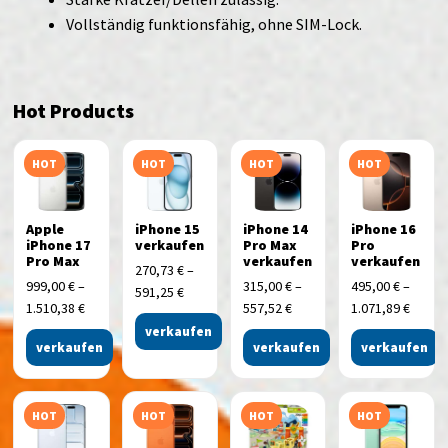
Vollständig funktionsfähig, ohne SIM-Lock.
Hot Products
HOT
HOT
HOT
HOT
Apple
iPhone 15
iPhone 14
iPhone 16
iPhone 17
verkaufen
Pro Max
Pro
Pro Max
verkaufen
verkaufen
270,73
€
–
999,00
€
–
315,00
€
–
495,00
€
–
591,25
€
1.510,38
€
557,52
€
1.071,89
€
verkaufen
verkaufen
verkaufen
verkaufen
HOT
HOT
HOT
HOT