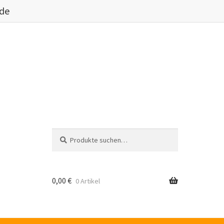
.de
Suche
Suche
nach:
0,00
€
0 Artikel