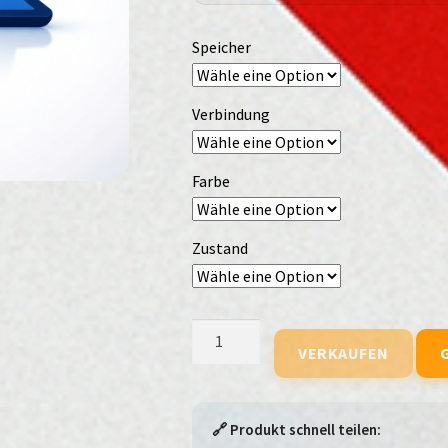
Speicher
Verbindung
Farbe
Zustand
Samsung
VERKAUFEN
Galaxy
Tab
S10
FE
🔗 Produkt schnell teilen: