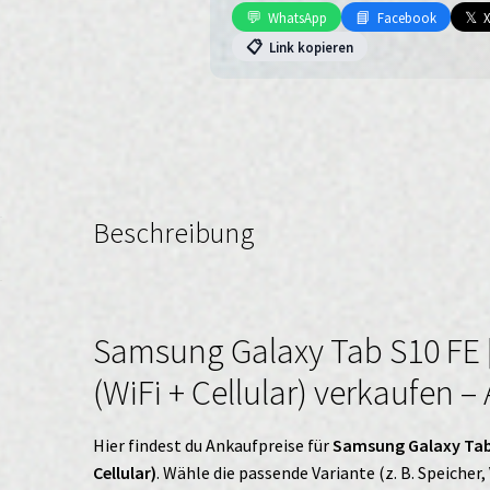
[Enterprise
💬
📘
𝕏
WhatsApp
Facebook
Edition]
📋
Link kopieren
(WiFi
+
Cellular)
Menge
Beschreibung
Samsung Galaxy Tab S10 FE [
(WiFi + Cellular) verkaufen –
Hier findest du Ankaufpreise für
Samsung Galaxy Tab S
Cellular)
. Wähle die passende Variante (z. B. Speicher