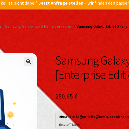
ikel ist nicht dabei?
Jetzt Anfrage stellen
– wir finden den passe
n
Samsung Galaxy Tab S Reihe verkaufen
Samsung Galaxy Tab S10 FE [Ente
Samsung Galaxy
🔍
🔍
[Enterprise Editi
250,65
€
👁️
🖱️
🛒
0
Aufrufe
0
Klicks
0
Im Warenkorb
(letzte 7 Tage)