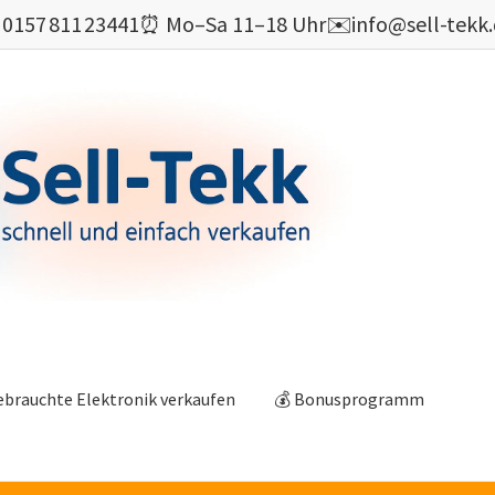

0157 811 23441
⏰ Mo–Sa 11–18 Uhr
✉️
info@sell-tekk
ebrauchte Elektronik verkaufen
💰 Bonusprogramm