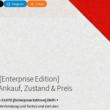
📨
✉️
X
Telegram
E-Mail
Enterprise Edition]
 Ankauf, Zustand & Preis
10 FE [Enterprise Edition] (WiFi +
, Verbindung und Farbe) und sieh den