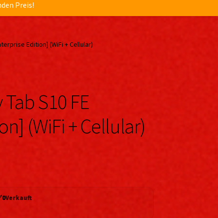
nden Preis!
rprise Edition] (WiFi + Cellular)
 Tab S10 FE
on] (WiFi + Cellular)
✅
0
Verkauft