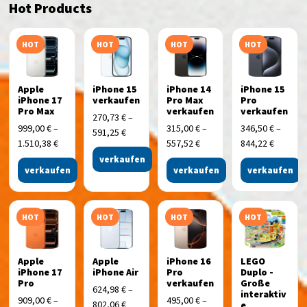
Hot Products
HOT
HOT
HOT
HOT
Apple
iPhone 15
iPhone 14
iPhone 15
iPhone 17
verkaufen
Pro Max
Pro
Pro Max
verkaufen
verkaufen
270,73
€
–
999,00
€
–
315,00
€
–
346,50
€
–
591,25
€
1.510,38
€
557,52
€
844,22
€
verkaufen
verkaufen
verkaufen
verkaufen
HOT
HOT
HOT
HOT
Apple
Apple
iPhone 16
LEGO
iPhone 17
iPhone Air
Pro
Duplo -
Pro
verkaufen
Große
624,98
€
–
interaktiv
909,00
€
–
495,00
€
–
802,06
€
e