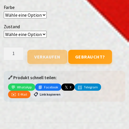
Farbe
Zustand
Samsung
VERKAUFEN
GEBRAUCHT?
Galaxy
Tab
S7
🔗 Produkt schnell teilen:
FE
(T730N)
💬
📘
𝕏
📨
WhatsApp
Facebook
X
Telegram
(WiFi)
✉️
📋
E-Mail
Link kopieren
Menge