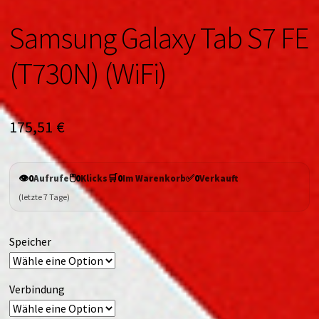
Samsung Galaxy Tab S7 FE
(T730N) (WiFi)
175,51
€
👁️
🖱️
🛒
✅
0
Aufrufe
0
Klicks
0
Im Warenkorb
0
Verkauft
(letzte 7 Tage)
Speicher
Verbindung