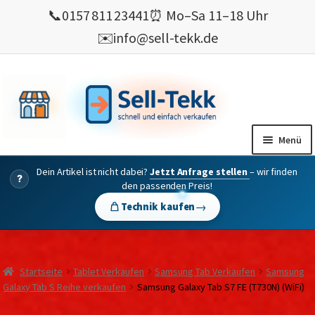
📞
0157 811 23441
⏰ Mo–Sa 11–18 Uhr
✉️
info@sell-tekk.de
Zur
Zum
Navigation
Inhalt
springen
springen
Menü
Dein Artikel ist nicht dabei?
Jetzt Anfrage stellen
– wir finden
Mein Konto
?
den passenden Preis!
Alles Ankauf
→
Technik kaufen
verkaufen
Gebrauchte Elektronik verkaufen
Startseite
Tablet Verkaufen
Samsung Tab Verkaufen
Samsung
💰 Bonusprogramm
Galaxy Tab S Reihe verkaufen
Samsung Galaxy Tab S7 FE (T730N) (WiFi)
Wie’s geht ?