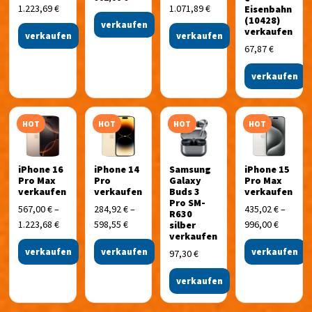
1.223,69
€
1.071,89
€
Eisenbahn
(10428)
verkaufen
verkaufen
verkaufen
verkaufen
67,87
€
verkaufen
HOT
HOT
HOT
HOT
iPhone 16
iPhone 14
Samsung
iPhone 15
Pro Max
Pro
Galaxy
Pro Max
verkaufen
verkaufen
Buds 3
verkaufen
Pro SM-
567,00
€
–
284,92
€
–
435,02
€
–
R630
1.223,68
€
598,55
€
996,00
€
silber
verkaufen
verkaufen
verkaufen
verkaufen
97,30
€
verkaufen