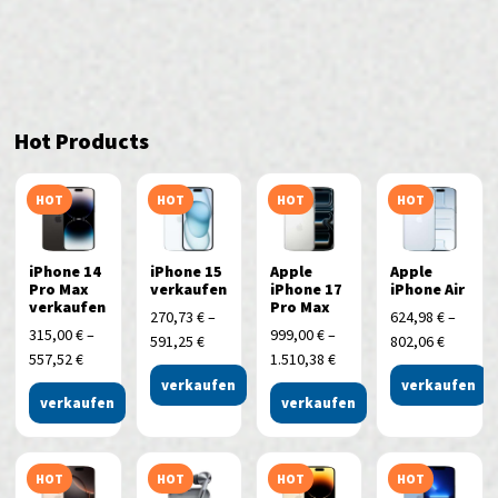
Hot Products
HOT
HOT
HOT
HOT
iPhone 14
iPhone 15
Apple
Apple
Pro Max
verkaufen
iPhone 17
iPhone Air
verkaufen
Pro Max
270,73
€
–
624,98
€
–
315,00
€
–
999,00
€
–
591,25
€
802,06
€
557,52
€
1.510,38
€
verkaufen
verkaufen
verkaufen
verkaufen
HOT
HOT
HOT
HOT