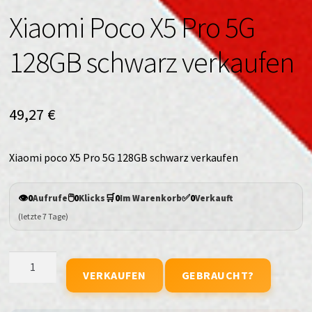
Xiaomi Poco X5 Pro 5G
128GB schwarz verkaufen
49,27
€
Xiaomi poco X5 Pro 5G 128GB schwarz verkaufen
👁️
🖱️
🛒
✅
0
Aufrufe
0
Klicks
0
Im Warenkorb
0
Verkauft
(letzte 7 Tage)
Xiaomi
VERKAUFEN
GEBRAUCHT?
Poco
X5
Pro