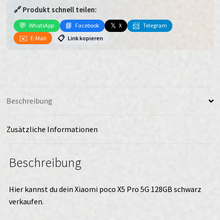
🔗 Produkt schnell teilen:
5G
128GB
💬
📘
𝕏
📨
WhatsApp
Facebook
X
Telegram
schwarz
✉️
📋
E-Mail
Link kopieren
verkaufen
Menge
Beschreibung
Zusätzliche Informationen
Beschreibung
Hier kannst du dein Xiaomi poco X5 Pro 5G 128GB schwarz
verkaufen.