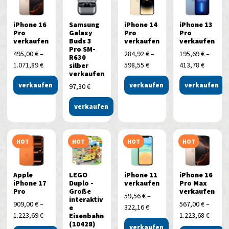
iPhone 16
Samsung
iPhone 14
iPhone 13
Pro
Galaxy
Pro
Pro
verkaufen
Buds 3
verkaufen
verkaufen
Pro SM-
495,00
€
–
284,92
€
–
195,69
€
–
R630
1.071,89
€
598,55
€
413,78
€
silber
verkaufen
verkaufen
verkaufen
verkaufen
97,30
€
verkaufen
HOT
HOT
HOT
HOT
Apple
LEGO
iPhone 11
iPhone 16
iPhone 17
Duplo -
verkaufen
Pro Max
Pro
Große
verkaufen
59,56
€
–
interaktiv
909,00
€
–
567,00
€
–
322,16
€
e
1.223,69
€
1.223,68
€
Eisenbahn
(10428)
verkaufen