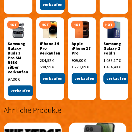
verkaufen
HOT
HOT
HOT
HOT
Samsung
iPhone 14
Apple
Samsung
Galaxy
Pro
iPhone 17
Galaxy Z
Buds 3
verkaufen
Pro
Fold 7
Pro SM-
284,92
€
–
909,00
€
–
1.038,17
€
–
R630
598,55
€
1.223,69
€
1.434,48
€
silber
verkaufen
verkaufen
verkaufen
verkaufen
97,30
€
verkaufen
Ähnliche Produkte