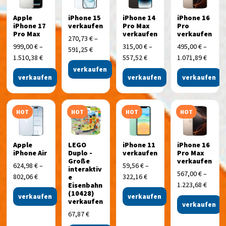
Apple
iPhone 15
iPhone 14
iPhone 16
iPhone 17
verkaufen
Pro Max
Pro
Pro Max
verkaufen
verkaufen
270,73
€
–
999,00
€
–
315,00
€
–
495,00
€
–
591,25
€
1.510,38
€
557,52
€
1.071,89
€
verkaufen
verkaufen
verkaufen
verkaufen
HOT
HOT
HOT
HOT
Apple
LEGO
iPhone 11
iPhone 16
iPhone Air
Duplo -
verkaufen
Pro Max
Große
verkaufen
624,98
€
–
59,56
€
–
interaktiv
567,00
€
–
802,06
€
322,16
€
e
1.223,68
€
Eisenbahn
(10428)
verkaufen
verkaufen
verkaufen
verkaufen
67,87
€