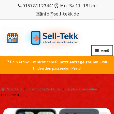
📞
0157 811 23441
⏰ Mo–Sa 11–18 Uhr
✉️
info@sell-tekk.de
Zur
Zum
Navigation
Inhalt
springen
springen
Menü
❓ Dein Artikel ist nicht dabei?
Jetzt Anfrage stellen
– wir
Mein Konto
finden den passenden Preis!
Alles Ankauf
verkaufen
Startseite
Smartphone Verkaufen
Fairphone Verkaufen
Gebrauchte Elektronik verkaufen
Fairphone 4
💰 Bonusprogramm
Wie’s geht ?