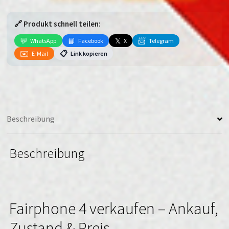
Menge
🔗 Produkt schnell teilen:
💬
📘
𝕏
📨
WhatsApp
Facebook
X
Telegram
✉️
📋
E-Mail
Link kopieren
Beschreibung
Beschreibung
Fairphone 4 verkaufen – Ankauf,
Zustand & Preis