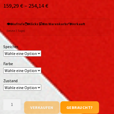
159,29
€
–
254,14
€
👁️
🖱️
🛒
✅
0
Aufrufe
0
Klicks
0
Im Warenkorb
0
Verkauft
(letzte 7 Tage)
Speicher
Farbe
Zustand
Fairphone
VERKAUFEN
GEBRAUCHT?
4