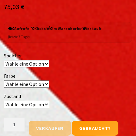
75,03
€
👁️
🖱️
🛒
✅
0
Aufrufe
0
Klicks
0
Im Warenkorb
0
Verkauft
(letzte 7 Tage)
Speicher
Farbe
Zustand
Motorola
VERKAUFEN
GEBRAUCHT?
Moto