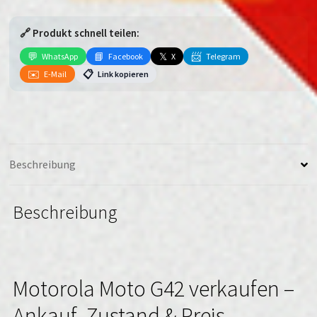
G42
Menge
🔗 Produkt schnell teilen:
💬
📘
𝕏
📨
WhatsApp
Facebook
X
Telegram
✉️
📋
E-Mail
Link kopieren
Beschreibung
Beschreibung
Motorola Moto G42 verkaufen –
Ankauf, Zustand & Preis