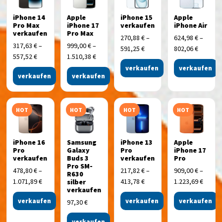
iPhone 14
Apple
iPhone 15
Apple
Pro Max
iPhone 17
verkaufen
iPhone Air
verkaufen
Pro Max
270,88
€
–
624,98
€
–
317,63
€
–
999,00
€
–
591,25
€
802,06
€
557,52
€
1.510,38
€
verkaufen
verkaufen
verkaufen
verkaufen
HOT
HOT
HOT
HOT
iPhone 16
Samsung
iPhone 13
Apple
Pro
Galaxy
Pro
iPhone 17
verkaufen
Buds 3
verkaufen
Pro
Pro SM-
478,80
€
–
217,82
€
–
909,00
€
–
R630
1.071,89
€
413,78
€
1.223,69
€
silber
verkaufen
verkaufen
verkaufen
verkaufen
97,30
€
verkaufen