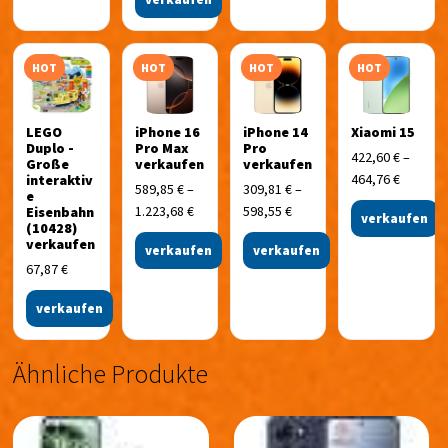
HOT
HOT
HOT
HOT
LEGO
iPhone 16
iPhone 14
Xiaomi 15
Duplo -
Pro Max
Pro
422,60
€
–
Große
verkaufen
verkaufen
464,76
€
interaktiv
589,85
€
–
309,81
€
–
e
1.223,68
€
598,55
€
Eisenbahn
verkaufen
(10428)
verkaufen
verkaufen
verkaufen
67,87
€
verkaufen
Ähnliche Produkte