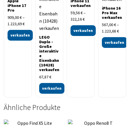
Apple
iPhone 11
iPhone 17
verkaufen
iPhone 16
Pro
59,56
€
–
Pro Max
909,00
€
–
verkaufen
322,16
€
1.223,69
€
567,00
€
–
verkaufen
1.223,68
€
verkaufen
LEGO
Duplo -
verkaufen
Große
interaktiv
e
Eisenbahn
(10428)
verkaufen
67,87
€
verkaufen
Ähnliche Produkte