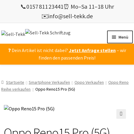
📞
0157 811 23441
⏰ Mo–Sa 11–18 Uhr
✉️
info@sell-tekk.de
Zur
Zum
Navigation
Inhalt
Menü
springen
springen
❓ Dein Artikel ist nicht dabei?
Jetzt Anfrage stellen
– wir
Mein Konto
finden den passenden Preis!
Alles Ankauf
verkaufen
Startseite
Smartphone Verkaufen
Oppo Verkaufen
Oppo Reno
Gebrauchte Elektronik verkaufen
Reihe verkaufen
Oppo Reno15 Pro (5G)
💰 Bonusprogramm
Wie’s geht ?
🔍
🔍
Oppo Reno15 Pro (5G)