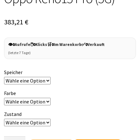
383,21
€
👁️
🖱️
🛒
✅
0
Aufrufe
0
Klicks
0
Im Warenkorb
0
Verkauft
(letzte 7 Tage)
Speicher
Farbe
Zustand
Oppo