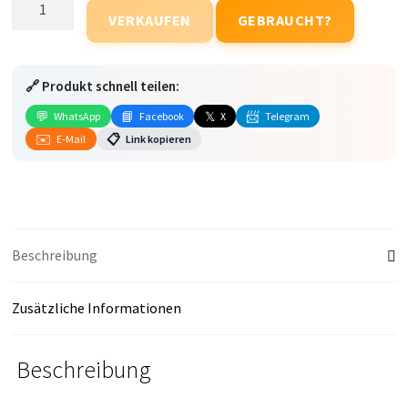
VERKAUFEN
GEBRAUCHT?
Reno15
Pro
(5G)
🔗 Produkt schnell teilen:
Menge
💬
📘
𝕏
📨
WhatsApp
Facebook
X
Telegram
✉️
📋
E-Mail
Link kopieren
Beschreibung
Zusätzliche Informationen
Beschreibung