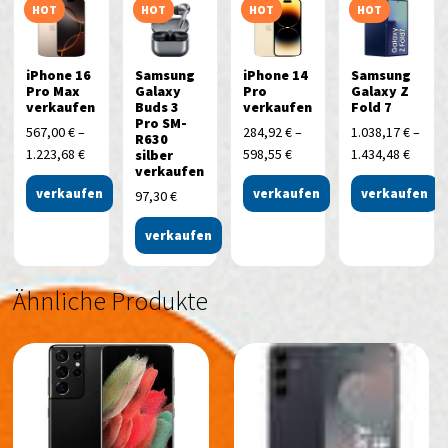
HOT
HOT
HOT
HOT
iPhone 16
Samsung
iPhone 14
Samsung
Pro Max
Galaxy
Pro
Galaxy Z
verkaufen
Buds 3
verkaufen
Fold 7
Pro SM-
567,00
€
–
284,92
€
–
1.038,17
€
–
R630
1.223,68
€
598,55
€
1.434,48
€
silber
verkaufen
verkaufen
verkaufen
verkaufen
97,30
€
verkaufen
Ähnliche Produkte