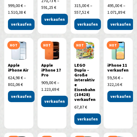
270,73
€
–
999,00
€
–
315,00
€
–
495,00
€
–
591,25
€
1.510,38
€
557,52
€
1.071,89
€
verkaufen
verkaufen
verkaufen
verkaufen
HOT
HOT
HOT
HOT
Apple
Apple
LEGO
iPhone 11
iPhone Air
iPhone 17
Duplo -
verkaufen
Pro
Große
624,98
€
–
59,56
€
–
interaktiv
909,00
€
–
802,06
€
322,16
€
e
1.223,69
€
Eisenbahn
(10428)
verkaufen
verkaufen
verkaufen
verkaufen
67,87
€
verkaufen