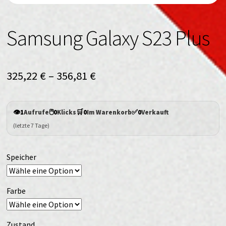
Samsung Galaxy S23 Plus
325,22
€
–
356,81
€
👁️
🖱️
🛒
✅
1
Aufrufe
0
Klicks
0
Im Warenkorb
0
Verkauft
(letzte 7 Tage)
Speicher
Farbe
Zustand