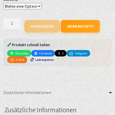
Samsung
VERKAUFEN
GEBRAUCHT?
Galaxy
S23
Plus
🔗 Produkt schnell teilen:
Menge
💬
📘
𝕏
📨
WhatsApp
Facebook
X
Telegram
✉️
📋
E-Mail
Link kopieren
Zusätzliche Informationen
Zusätzliche Informationen