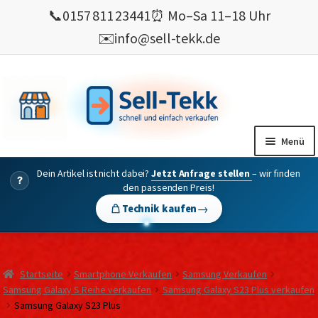
📞
0157 811 23441
⏰ Mo–Sa 11–18 Uhr
✉️
info@sell-tekk.de
Zur
Zum
Navigation
Inhalt
springen
springen
Menü
Dein Artikel ist nicht dabei?
Jetzt Anfrage stellen
– wir finden
Mein Konto
?
den passenden Preis!
Alles Ankauf
→
Technik kaufen
verkaufen
Gebrauchte Elektronik verkaufen
Startseite
Smartphone Verkaufen
Samsung Verkaufen
💰 Bonusprogramm
Samsung Galaxy S Reihe verkaufen
Samsung Galaxy S23 Plus verkaufen
Samsung Galaxy S23 Plus
Wie’s geht ?