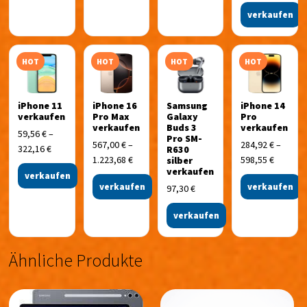
verkaufen
HOT
HOT
HOT
HOT
iPhone 11
iPhone 16
Samsung
iPhone 14
verkaufen
Pro Max
Galaxy
Pro
verkaufen
Buds 3
verkaufen
59,56
€
–
Pro SM-
567,00
€
–
284,92
€
–
322,16
€
R630
1.223,68
€
598,55
€
silber
verkaufen
verkaufen
verkaufen
verkaufen
97,30
€
verkaufen
Ähnliche Produkte