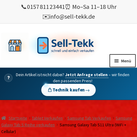
📞
0157 811 23441
⏰ Mo–Sa 11–18 Uhr
✉️
info@sell-tekk.de
Zur
Zum
Navigation
Inhalt
springen
springen
Menü
Dein Artikel ist nicht dabei?
Jetzt Anfrage stellen
– wir finden
Mein Konto
?
den passenden Preis!
Alles Ankauf
→
Technik kaufen
verkaufen
Gebrauchte Elektronik verkaufen
Startseite
Tablet Verkaufen
Samsung Tab Verkaufen
Samsung
💰 Bonusprogramm
Galaxy Tab S Reihe verkaufen
Samsung Galaxy Tab S11 Ultra (WiFi +
Cellular)
Wie’s geht ?