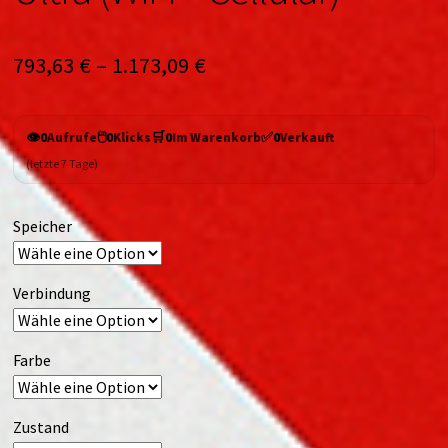
793,63
€
–
1.173,09
€
👁️
🖱️
🛒
✅
0
Aufrufe
0
Klicks
0
Im Warenkorb
0
Verkauft
(letzte 7 Tage)
Speicher
Verbindung
Farbe
Zustand