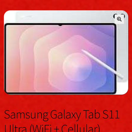
🔍
🔍
Samsung Galaxy Tab S11
Ultra (WiFi + Cellular)