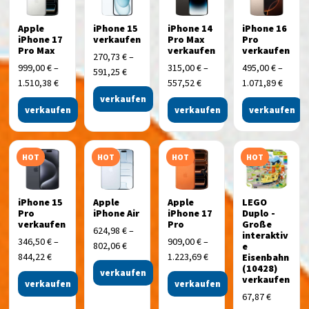
Apple
iPhone 15
iPhone 14
iPhone 16
iPhone 17
verkaufen
Pro Max
Pro
Pro Max
verkaufen
verkaufen
270,73
€
–
999,00
€
–
315,00
€
–
495,00
€
–
591,25
€
1.510,38
€
557,52
€
1.071,89
€
verkaufen
verkaufen
verkaufen
verkaufen
HOT
HOT
HOT
HOT
iPhone 15
Apple
Apple
LEGO
Pro
iPhone Air
iPhone 17
Duplo -
verkaufen
Pro
Große
624,98
€
–
interaktiv
346,50
€
–
909,00
€
–
802,06
€
e
844,22
€
1.223,69
€
Eisenbahn
(10428)
verkaufen
verkaufen
verkaufen
verkaufen
67,87
€