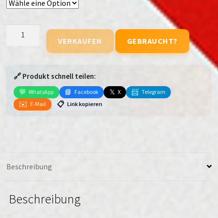
Samsung
VERKAUFEN
GEBRAUCHT?
Galaxy
Tab
S11
🔗 Produkt schnell teilen:
Ultra
(WiFi
💬
📘
𝕏
📨
WhatsApp
Facebook
X
Telegram
+
✉️
📋
E-Mail
Link kopieren
Cellular)
Menge
Beschreibung
Beschreibung