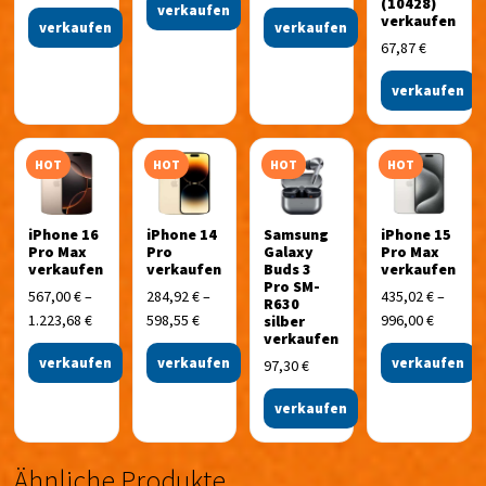
(10428)
verkaufen
verkaufen
verkaufen
verkaufen
67,87
€
verkaufen
HOT
HOT
HOT
HOT
iPhone 16
iPhone 14
Samsung
iPhone 15
Pro Max
Pro
Galaxy
Pro Max
verkaufen
verkaufen
Buds 3
verkaufen
Pro SM-
567,00
€
–
284,92
€
–
435,02
€
–
R630
1.223,68
€
598,55
€
996,00
€
silber
verkaufen
verkaufen
verkaufen
verkaufen
97,30
€
verkaufen
Ähnliche Produkte