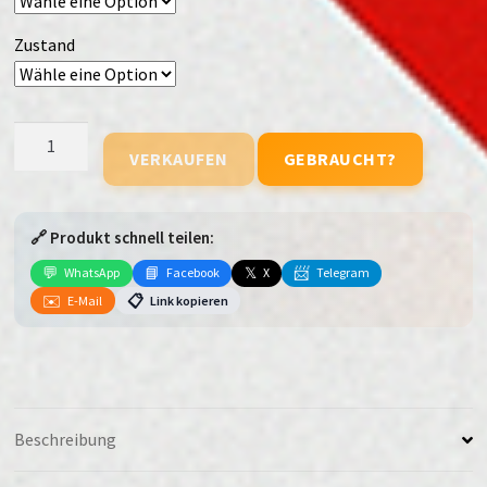
Zustand
Samsung
VERKAUFEN
GEBRAUCHT?
Galaxy
Tab
S6
🔗 Produkt schnell teilen:
Lite
(2022)
💬
📘
𝕏
📨
WhatsApp
Facebook
X
Telegram
(WiFi)
✉️
📋
E-Mail
Link kopieren
Menge
Beschreibung