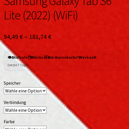
Samsung Galaxy Tab S6
Lite (2022) (WiFi)
94,49
€
–
181,74
€
👁️
🖱️
🛒
✅
0
Aufrufe
0
Klicks
0
Im Warenkorb
0
Verkauft
(letzte 7 Tage)
Speicher
Verbindung
Farbe