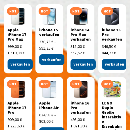
HOT
HOT
HOT
HOT
Apple
iPhone 15
iPhone 14
iPhone 15
iPhone 17
verkaufen
Pro Max
Pro
Pro Max
verkaufen
verkaufen
270,73
€
–
999,00
€
–
315,00
€
–
346,50
€
–
591,25
€
1.510,38
€
557,52
€
844,22
€
verkaufen
verkaufen
verkaufen
verkaufen
HOT
HOT
HOT
HOT
Apple
Apple
iPhone 16
LEGO
iPhone 17
iPhone Air
Pro
Duplo -
Pro
verkaufen
Große
624,98
€
–
interaktiv
909,00
€
–
495,00
€
–
802,06
€
e
1.223,69
€
1.071,89
€
Eisenbahn