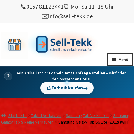
📞
0157 811 23441
⏰ Mo–Sa 11–18 Uhr
✉️
info@sell-tekk.de
Zur
Zum
Navigation
Inhalt
springen
springen
Menü
Dein Artikel ist nicht dabei?
Jetzt Anfrage stellen
– wir finden
Mein Konto
?
den passenden Preis!
Alles Ankauf
→
Technik kaufen
verkaufen
Gebrauchte Elektronik verkaufen
Startseite
Tablet Verkaufen
Samsung Tab Verkaufen
Samsung
💰 Bonusprogramm
Galaxy Tab S Reihe verkaufen
Samsung Galaxy Tab S6 Lite (2022) (WiFi)
Wie’s geht ?