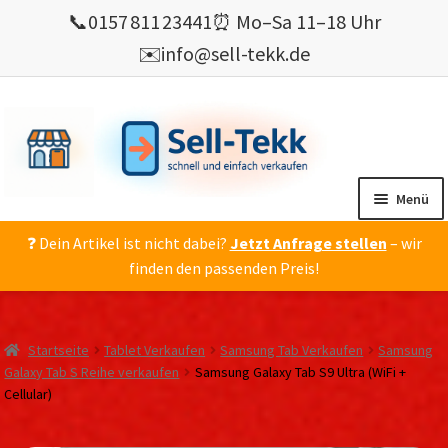
📞
0157 811 23441
⏰ Mo–Sa 11–18 Uhr
✉️
info@sell-tekk.de
Zur
Zum
Navigation
Inhalt
springen
springen
Menü
❓ Dein Artikel ist nicht dabei?
Jetzt Anfrage stellen
– wir
Mein Konto
finden den passenden Preis!
Alles Ankauf
verkaufen
Startseite
Tablet Verkaufen
Samsung Tab Verkaufen
Samsung
Gebrauchte Elektronik verkaufen
Galaxy Tab S Reihe verkaufen
Samsung Galaxy Tab S9 Ultra (WiFi +
Cellular)
💰 Bonusprogramm
Wie’s geht ?