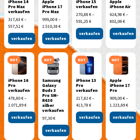
iPhone 14
Apple
iPhone 15
Apple
Pro Max
iPhone 17
verkaufen
iPhone Air
verkaufen
Pro Max
270,88
€
–
624,98
€
–
317,63
€
–
999,00
€
–
591,25
€
802,06
€
557,52
€
1.510,38
€
verkaufen
verkaufen
verkaufen
verkaufen
HOT
HOT
HOT
HOT
iPhone 16
Samsung
iPhone 13
Apple
Pro
Galaxy
Pro
iPhone 17
verkaufen
Buds 3
verkaufen
Pro
Pro SM-
478,80
€
–
217,82
€
–
909,00
€
–
R630
1.071,89
€
413,78
€
1.223,69
€
silber
verkaufen
verkaufen
verkaufen
verkaufen
97,30
€
verkaufen