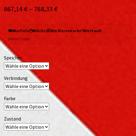
667,14
€
–
768,33
€
👁️
🖱️
🛒
✅
0
Aufrufe
0
Klicks
0
Im Warenkorb
0
Verkauft
(letzte 7 Tage)
Speicher
Verbindung
Farbe
Zustand