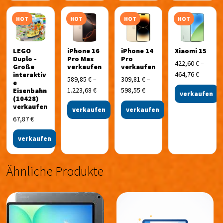
HOT
HOT
HOT
HOT
LEGO
iPhone 16
iPhone 14
Xiaomi 15
Duplo -
Pro Max
Pro
422,60
€
–
Große
verkaufen
verkaufen
464,76
€
interaktiv
589,85
€
–
309,81
€
–
e
1.223,68
€
598,55
€
Eisenbahn
verkaufen
(10428)
verkaufen
verkaufen
verkaufen
67,87
€
verkaufen
Ähnliche Produkte