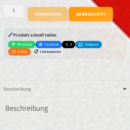
Samsung
VERKAUFEN
GEBRAUCHT?
Galaxy
Tab
S9
🔗 Produkt schnell teilen:
Ultra
(WiFi
💬
📘
𝕏
📨
WhatsApp
Facebook
X
Telegram
+
✉️
📋
E-Mail
Link kopieren
Cellular)
Menge
Beschreibung
Beschreibung