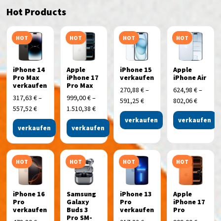
Hot Products
HOT
HOT
HOT
HOT
iPhone 14
Apple
iPhone 15
Apple
Pro Max
iPhone 17
verkaufen
iPhone Air
verkaufen
Pro Max
270,88
€
–
624,98
€
–
317,63
€
–
999,00
€
–
591,25
€
802,06
€
557,52
€
1.510,38
€
verkaufen
verkaufen
verkaufen
verkaufen
HOT
HOT
HOT
HOT
iPhone 16
Samsung
iPhone 13
Apple
Pro
Galaxy
Pro
iPhone 17
verkaufen
Buds 3
verkaufen
Pro
Pro SM-