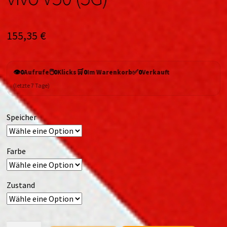
155,35
€
👁️
🖱️
🛒
✅
0
Aufrufe
0
Klicks
0
Im Warenkorb
0
Verkauft
(letzte 7 Tage)
Speicher
Farbe
Zustand
vivo