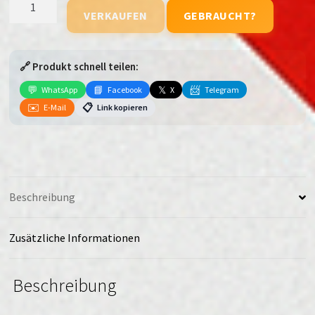
VERKAUFEN
GEBRAUCHT?
V50
(5G)
Menge
🔗 Produkt schnell teilen:
💬
📘
𝕏
📨
WhatsApp
Facebook
X
Telegram
✉️
📋
E-Mail
Link kopieren
Beschreibung
Zusätzliche Informationen
Beschreibung