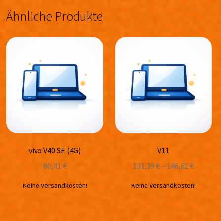
Ähnliche Produkte
vivo V40 SE (4G)
V11
80,41
€
131,39
€
–
146,62
€
Keine Versandkosten!
Keine Versandkosten!