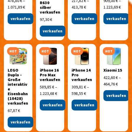
478,80
€
–
217,82
€
–
909,00
€
–
R630
1.071,89
€
413,78
€
1.223,69
€
silber
verkaufen
verkaufen
verkaufen
verkaufen
97,30
€
verkaufen
HOT
HOT
HOT
HOT
LEGO
iPhone 16
iPhone 14
Xiaomi 15
Duplo -
Pro Max
Pro
422,60
€
–
Große
verkaufen
verkaufen
464,76
€
interaktiv
589,85
€
–
309,81
€
–
e
1.223,68
€
598,55
€
Eisenbahn
verkaufen
(10428)
verkaufen
verkaufen
verkaufen
67,87
€
verkaufen