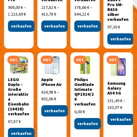
Pro SM-
909,00
€
–
217,82
€
–
378,66
€
–
R630
1.223,69
€
413,78
€
844,22
€
silber
verkaufen
verkaufen
verkaufen
verkaufen
97,30
€
verkaufen
HOT
HOT
HOT
HOT
LEGO
Apple
Philips
Samsung
Duplo -
iPhone Air
OneBlade
Galaxy
Große
Intimate
624,98
€
–
A54 5G
interaktiv
QP1924/2
802,06
€
e
0
151,49
€
–
Eisenbahn
verkaufen
183,07
€
(10428)
verkaufen
0,00
€
verkaufen
verkaufen
67,87
€
verkaufen
verkaufen