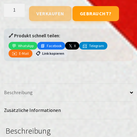
ZTE
VERKAUFEN
GEBRAUCHT?
Axon
30
Ultra
🔗 Produkt schnell teilen:
Menge
💬
📘
𝕏
📨
WhatsApp
Facebook
X
Telegram
✉️
📋
E-Mail
Link kopieren
Beschreibung
Zusätzliche Informationen
Beschreibung