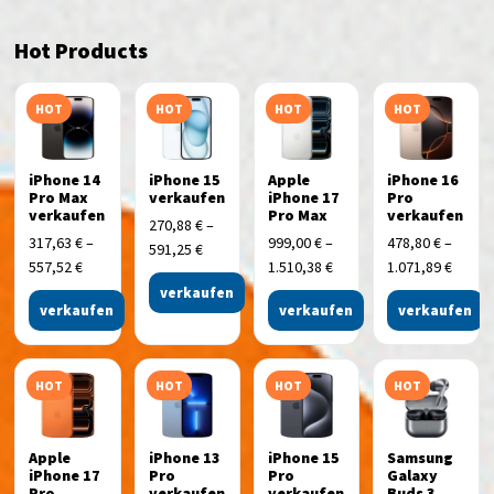
Hot Products
HOT
HOT
HOT
HOT
iPhone 14
iPhone 15
Apple
iPhone 16
Pro Max
verkaufen
iPhone 17
Pro
verkaufen
Pro Max
verkaufen
270,88
€
–
317,63
€
–
999,00
€
–
478,80
€
–
591,25
€
557,52
€
1.510,38
€
1.071,89
€
verkaufen
verkaufen
verkaufen
verkaufen
HOT
HOT
HOT
HOT
Apple
iPhone 13
iPhone 15
Samsung
iPhone 17
Pro
Pro
Galaxy
Pro
verkaufen
verkaufen
Buds 3