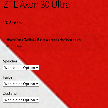
ZTE Axon 30 Ultra
202,50
€
👁️
🖱️
🛒
✅
0
Aufrufe
0
Klicks
0
Im Warenkorb
0
Verkauft
(letzte 7 Tage)
Speicher
Farbe
Zustand