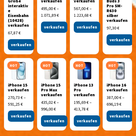
Große
verkaufen
verkaufen
Buds 3
interaktiv
Pro SM-
495,00
€
–
567,00
€
–
e
R630
1.071,89
€
1.223,68
€
Eisenbahn
silber
(10428)
verkaufen
verkaufen
verkaufen
verkaufen
97,30
€
67,87
€
verkaufen
verkaufen
HOT
HOT
HOT
HOT
iPhone 15
iPhone 15
iPhone 13
iPhone 16
verkaufen
Pro Max
Pro
verkaufen
verkaufen
verkaufen
270,73
€
–
387,00
€
–
435,02
€
–
195,69
€
–
591,25
€
696,19
€
996,00
€
413,78
€
verkaufen
verkaufen
verkaufen
verkaufen