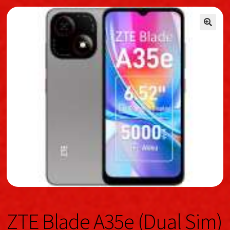
🔍
🔍
ZTE Blade A35e (Dual Sim)