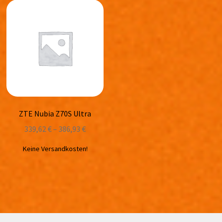
ZTE Nubia Z70S Ultra
339,62
€
–
386,93
€
Keine Versandkosten!