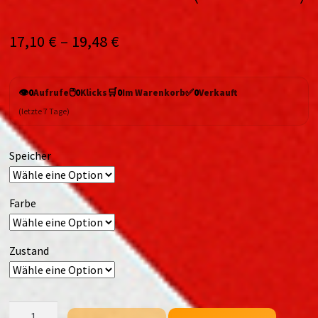
17,10
€
–
19,48
€
👁️
🖱️
🛒
✅
0
Aufrufe
0
Klicks
0
Im Warenkorb
0
Verkauft
(letzte 7 Tage)
Speicher
Farbe
Zustand
ZTE