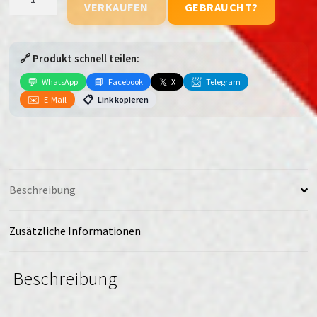
VERKAUFEN
GEBRAUCHT?
Blade
A35e
(Dual
🔗 Produkt schnell teilen:
Sim)
Menge
💬
📘
𝕏
📨
WhatsApp
Facebook
X
Telegram
✉️
📋
E-Mail
Link kopieren
Beschreibung
Zusätzliche Informationen
Beschreibung