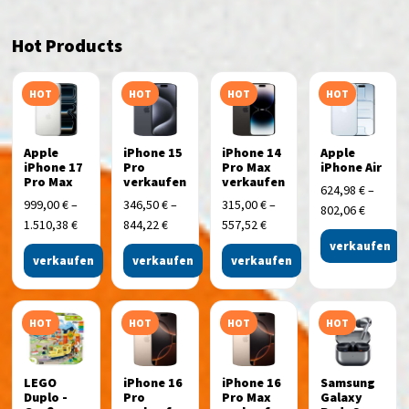
Hot Products
HOT
HOT
HOT
HOT
Apple
iPhone 15
iPhone 14
Apple
iPhone 17
Pro
Pro Max
iPhone Air
Pro Max
verkaufen
verkaufen
624,98
€
–
999,00
€
–
346,50
€
–
315,00
€
–
802,06
€
1.510,38
€
844,22
€
557,52
€
verkaufen
verkaufen
verkaufen
verkaufen
HOT
HOT
HOT
HOT
LEGO
iPhone 16
iPhone 16
Samsung
Duplo -
Pro
Pro Max
Galaxy