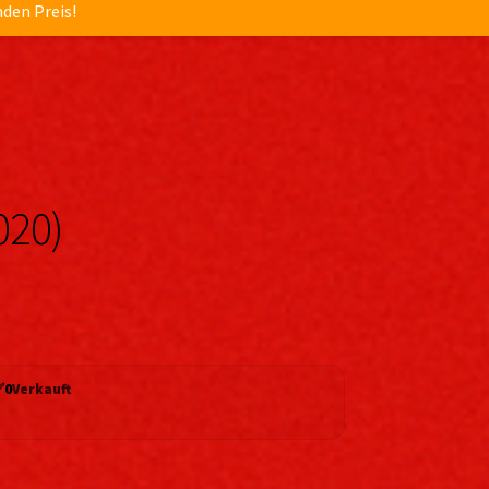
nden Preis!
020)
✅
0
Verkauft