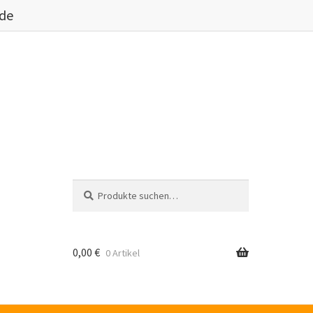
.de
Suche
Suche
nach:
0,00
€
0 Artikel