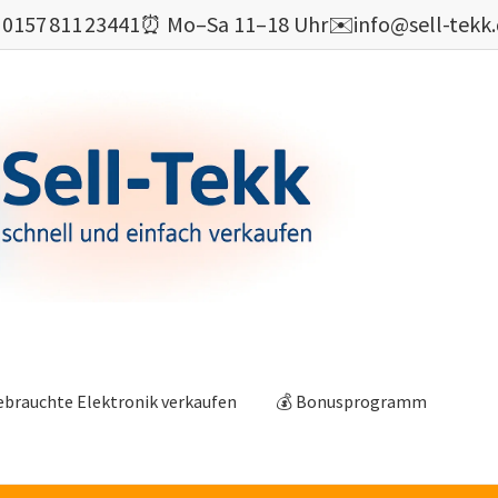

0157 811 23441
⏰ Mo–Sa 11–18 Uhr
✉️
info@sell-tekk
ebrauchte Elektronik verkaufen
💰 Bonusprogramm