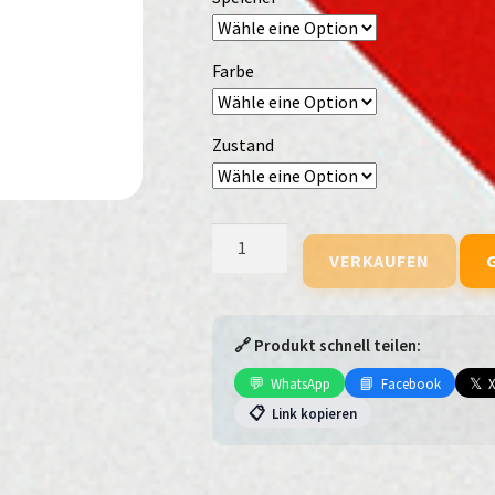
Farbe
Zustand
ZTE
VERKAUFEN
Blade
A7
(2020)
Menge
🔗 Produkt schnell teilen:
💬
📘
𝕏
WhatsApp
Facebook
📋
Link kopieren