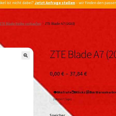
ikel ist nicht dabei?
Jetzt Anfrage stellen
– wir finden den passe
ZTE Blade Reihe verkaufen
ZTE Blade A7 (2020)
ZTE Blade A7 (2
🔍
🔍
0,00
€
–
37,84
€
👁️
🖱️
🛒
0
Aufrufe
0
Klicks
0
Im Warenkorb
(letzte 7 Tage)
Speicher