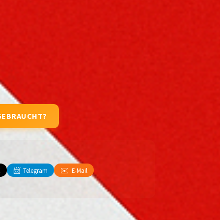
GEBRAUCHT?
📨
✉️
X
Telegram
E-Mail