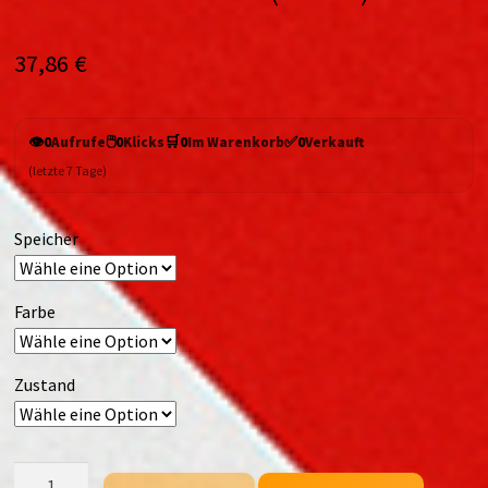
37,86
€
👁️
🖱️
🛒
✅
0
Aufrufe
0
Klicks
0
Im Warenkorb
0
Verkauft
(letzte 7 Tage)
Speicher
Farbe
Zustand
ZTE