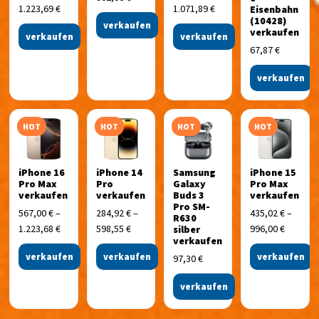
1.223,69
€
1.071,89
€
Eisenbahn
(10428)
verkaufen
verkaufen
verkaufen
verkaufen
67,87
€
verkaufen
HOT
HOT
HOT
HOT
iPhone 16
iPhone 14
Samsung
iPhone 15
Pro Max
Pro
Galaxy
Pro Max
verkaufen
verkaufen
Buds 3
verkaufen
Pro SM-
567,00
€
–
284,92
€
–
435,02
€
–
R630
1.223,68
€
598,55
€
996,00
€
silber
verkaufen
verkaufen
verkaufen
verkaufen
97,30
€
verkaufen