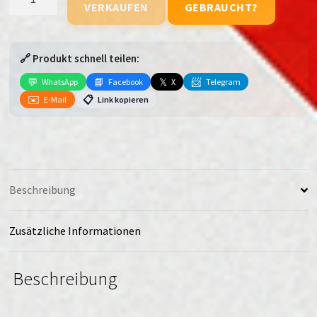
VERKAUFEN
GEBRAUCHT?
Blade
A7s
(2020)
🔗 Produkt schnell teilen:
Menge
💬
📘
𝕏
📨
WhatsApp
Facebook
X
Telegram
✉️
📋
E-Mail
Link kopieren
Beschreibung
Zusätzliche Informationen
Beschreibung