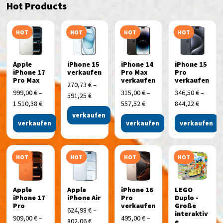
Hot Products
HOT
HOT
HOT
HOT
Apple
iPhone 15
iPhone 14
iPhone 15
iPhone 17
verkaufen
Pro Max
Pro
Pro Max
verkaufen
verkaufen
270,73
€
–
999,00
€
–
315,00
€
–
346,50
€
–
591,25
€
1.510,38
€
557,52
€
844,22
€
verkaufen
verkaufen
verkaufen
verkaufen
HOT
HOT
HOT
HOT
Apple
Apple
iPhone 16
LEGO
iPhone 17
iPhone Air
Pro
Duplo -
Pro
verkaufen
Große
624,98
€
–
interaktiv
909,00
€
–
495,00
€
–
802,06
€
e