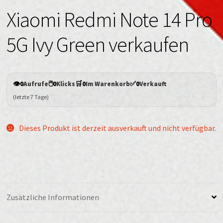
Xiaomi Redmi Note 14 Pro
5G Ivy Green verkaufen
👁️
🖱️
🛒
✅
0
Aufrufe
0
Klicks
0
Im Warenkorb
0
Verkauft
(letzte 7 Tage)
Dieses Produkt ist derzeit ausverkauft und nicht verfügbar.
Zusätzliche Informationen