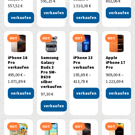
591,25
€
802,06
€
557,52
€
1.510,38
€
verkaufen
verkaufen
verkaufen
verkaufen
HOT
HOT
HOT
HOT
iPhone 16
Samsung
iPhone 13
Apple
Pro
Galaxy
Pro
iPhone 17
verkaufen
Buds 3
verkaufen
Pro
Pro SM-
495,00
€
–
195,69
€
–
909,00
€
–
R630
1.071,89
€
413,78
€
1.223,69
€
silber
verkaufen
verkaufen
verkaufen
verkaufen
97,30
€
verkaufen
HOT
HOT
HOT
HOT