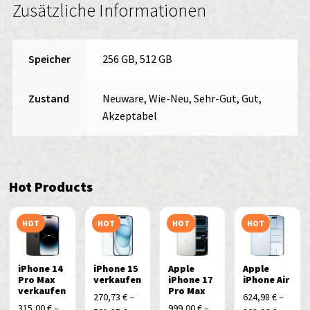
Zusätzliche Informationen
Speicher
256 GB
,
512 GB
Zustand
Neuware, Wie-Neu, Sehr-Gut, Gut,
Akzeptabel
Hot Products
HOT
HOT
HOT
HOT
iPhone 14
iPhone 15
Apple
Apple
Pro Max
verkaufen
iPhone 17
iPhone Air
verkaufen
Pro Max
270,73
€
–
624,98
€
–
315,00
€
–
999,00
€
–