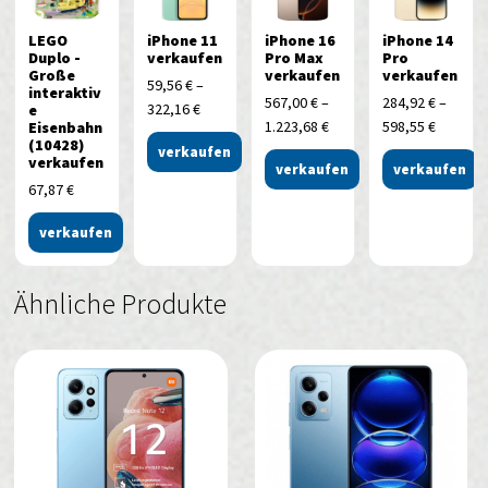
LEGO
iPhone 11
iPhone 16
iPhone 14
Duplo -
verkaufen
Pro Max
Pro
Große
verkaufen
verkaufen
59,56
€
–
interaktiv
567,00
€
–
284,92
€
–
322,16
€
e
1.223,68
€
598,55
€
Eisenbahn
(10428)
verkaufen
verkaufen
verkaufen
verkaufen
67,87
€
verkaufen
Ähnliche Produkte