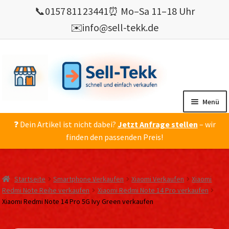
📞
0157 811 23441
⏰ Mo–Sa 11–18 Uhr
✉️
info@sell-tekk.de
Zur
Zum
Navigation
Inhalt
springen
springen
Menü
❓ Dein Artikel ist nicht dabei?
Jetzt Anfrage stellen
– wir
Mein Konto
finden den passenden Preis!
Alles Ankauf
verkaufen
Startseite
Smartphone Verkaufen
Xiaomi Verkaufen
Xiaomi
Gebrauchte Elektronik verkaufen
Redmi Note Reihe verkaufen
Xiaomi Redmi Note 14 Pro verkaufen
Xiaomi Redmi Note 14 Pro 5G Ivy Green verkaufen
💰 Bonusprogramm
Wie’s geht ?