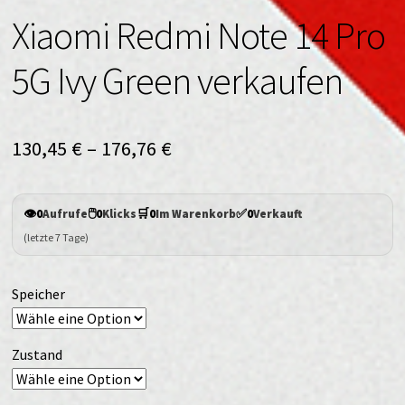
Xiaomi Redmi Note 14 Pro
5G Ivy Green verkaufen
130,45
€
–
176,76
€
👁️
🖱️
🛒
✅
0
Aufrufe
0
Klicks
0
Im Warenkorb
0
Verkauft
(letzte 7 Tage)
Speicher
Zustand