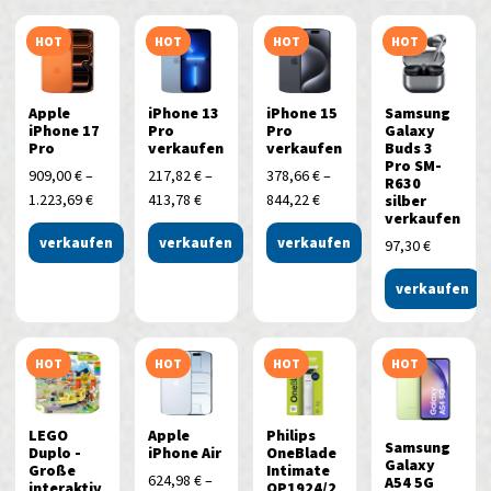
HOT
HOT
HOT
HOT
Apple
iPhone 13
iPhone 15
Samsung
iPhone 17
Pro
Pro
Galaxy
Pro
verkaufen
verkaufen
Buds 3
Pro SM-
909,00
€
–
217,82
€
–
378,66
€
–
R630
1.223,69
€
413,78
€
844,22
€
silber
verkaufen
verkaufen
verkaufen
verkaufen
97,30
€
verkaufen
HOT
HOT
HOT
HOT
LEGO
Apple
Philips
Samsung
Duplo -
iPhone Air
OneBlade
Galaxy
Große
Intimate
624,98
€
–
A54 5G
interaktiv
QP1924/2