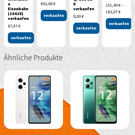
802,06
€
e
0
151,49
€
–
Eisenbahn
verkaufen
183,07
€
(10428)
verkaufen
0,00
€
verkaufen
verkaufen
67,87
€
verkaufen
verkaufen
Ähnliche Produkte