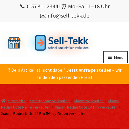
📞
0157 811 23441
⏰ Mo–Sa 11–18 Uhr
✉️
info@sell-tekk.de
Zur
Zum
Navigation
Inhalt
springen
springen
Menü
❓ Dein Artikel ist nicht dabei?
Jetzt Anfrage stellen
– wir
Mein Konto
finden den passenden Preis!
Alles Ankauf
verkaufen
Startseite
Smartphone Verkaufen
Xiaomi Verkaufen
Xiaomi
Gebrauchte Elektronik verkaufen
Redmi Note Reihe verkaufen
Xiaomi Redmi Note 14 Pro verkaufen
Xiaomi Redmi Note 14 Pro 5G Ivy Green verkaufen
💰 Bonusprogramm
Wie’s geht ?