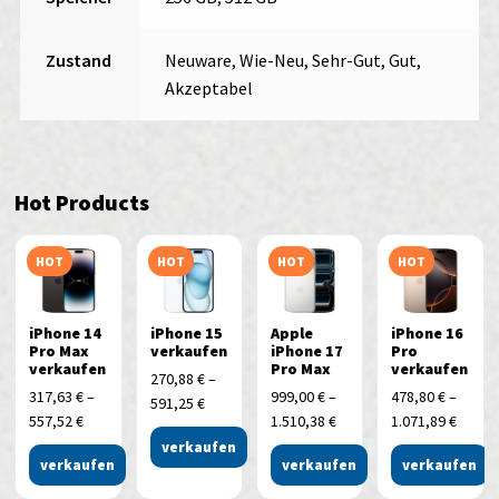
Zustand
Neuware, Wie-Neu, Sehr-Gut, Gut,
Akzeptabel
Hot Products
HOT
HOT
HOT
HOT
iPhone 14
iPhone 15
Apple
iPhone 16
Pro Max
verkaufen
iPhone 17
Pro
verkaufen
Pro Max
verkaufen
270,88
€
–
317,63
€
–
999,00
€
–
478,80
€
–
591,25
€
557,52
€
1.510,38
€
1.071,89
€
verkaufen
verkaufen
verkaufen
verkaufen