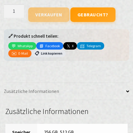
Xiaomi
VERKAUFEN
GEBRAUCHT?
Redmi
Note
14
🔗 Produkt schnell teilen:
Pro
5G
💬
📘
𝕏
📨
WhatsApp
Facebook
X
Telegram
Ivy
✉️
📋
E-Mail
Link kopieren
Green
verkaufen
Menge
Zusätzliche Informationen
Zusätzliche Informationen
Speicher
256 GB
,
512 GB